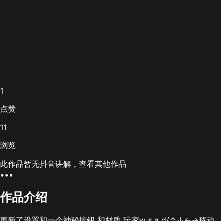
1
点赞
11
浏览
此作品暂无抖音讲解，查看其他作品
•••
作品介绍
更新了设置和一个神秘按钮 和材质 玩家w s a d/↑↓←→移动