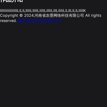
llllilililililillILILILIliliLIlilILililILilIliLilILililiLiLIlLILILliliIK
Copyright © 2024.河南省农墨网络科技有限公司 All rights
reserved.
豫ICP备2021003631号-2