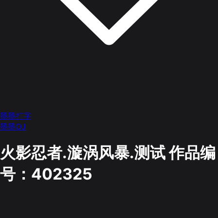
墨墨打字
墨墨OJ
火影忍者.漩涡风暴.测试
作品编
号：402325